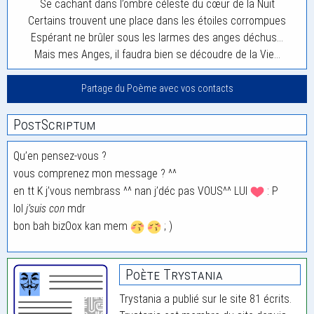
Se cachant dans l’ombre céleste du cœur de la Nuit
Certains trouvent une place dans les étoiles corrompues
Espérant ne brûler sous les larmes des anges déchus…
Mais mes Anges, il faudra bien se découdre de la Vie…
Partage du Poème avec vos contacts
PostScriptum
Qu’en pensez-vous ?
vous comprenez mon message ? ^^
en tt K j’vous nembrass ^^ nan j’déc pas VOUS^^ LUI
: P
lol
j’suis con
mdr
bon bah bizOox kan mem
; )
Poète Trystania
Trystania a publié sur le site 81 écrits.