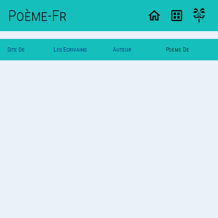
Poème-Fr
Site De
Les Ecrivains
Auteur
Poeme De
Poemes
Poetes
Trystania
Trystania