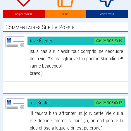
Coup de coeur: 0
J’aime: 0
J’aime pas: 0
Commentaires Sur La Poesie
Rêve Éveiller
03/12/2005 23:19
jsuis pas sur d’avoir tout compris...se découdre
de la vie...?:s mais jtrouve ton poème Magnifique!!
j’aime beaucoup!!
bravo;)
Fab, Kristell
04/12/2005 00:17
"Il faudra bien affronter un jour, cette Vie qui a
été donnée, même si pour çà, on doit perdre la
plus chose à laquelle on est pu croire"