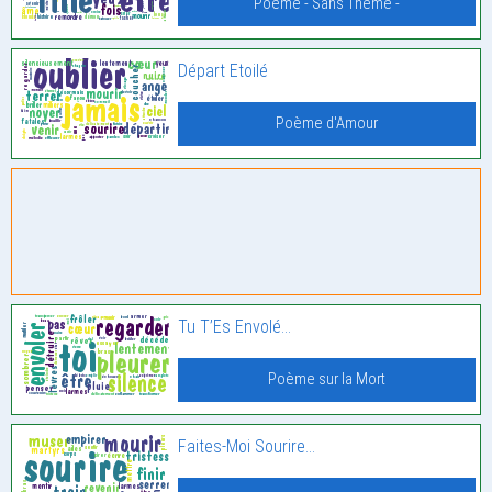
Poème - Sans Thème -
Départ Etoilé
Poème d'Amour
Tu T’Es Envolé…
Poème sur la Mort
Faites-Moi Sourire…