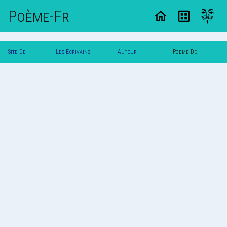
Poème-Fr
Site De
Les Ecrivains
Auteur
Poeme De
Poemes
Poetes
Trystania
Trystania