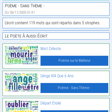
Poème - Sans Thème -
Du 06/11/2005 01:41
L'écrit contient 119 mots qui sont répartis dans 5 strophes.
Le Poète À Aussi Écrit:
Mort Céleste
Poème sur le Malheur
L’Ange N’A Que 6 Ans
Poème - Sans Thème -
Départ Etoilé