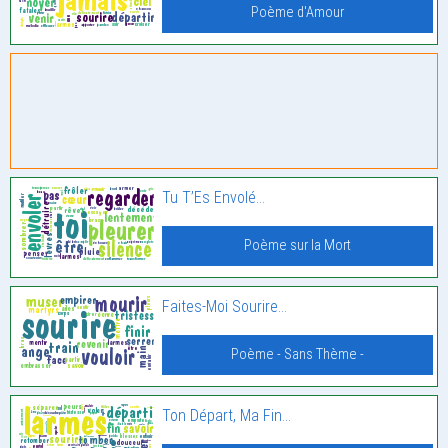
Poème d'Amour
Tu T’Es Envolé…
Poème sur la Mort
Faites-Moi Sourire…
Poème - Sans Thème -
Ton Départ, Ma Fin…