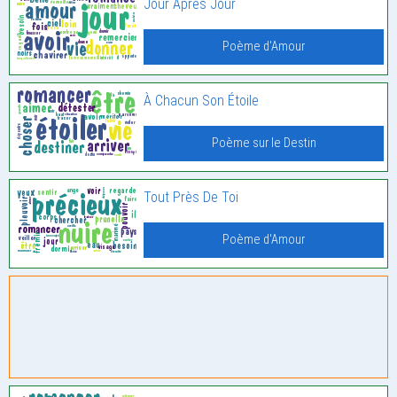
Jour Après Jour
Poème d'Amour
À Chacun Son Étoile
Poème sur le Destin
Tout Près De Toi
Poème d'Amour