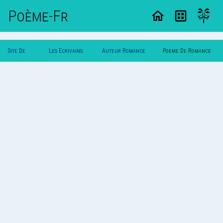
Poème-Fr
Site De
Les Ecrivains
Auteur Romance
Poeme De Romance
Poemes
Poetes
Larose
Larose