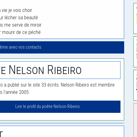
 vie je vois choir
ur lécher sa beauté
is me serve de miroir
r mourir de ce péché
oème avec vos contacts
e Nelson Ribeiro
o a publié sur le site 33 écrits. Nelson Ribeiro est membre
is l'année 2005.
Lire le profil du poète Nelson Ribeiro
t