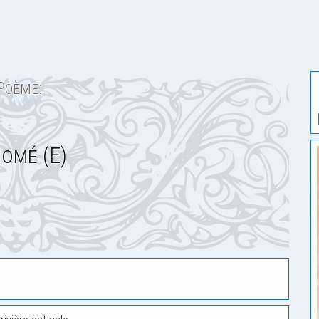
Poème:
omé (E)