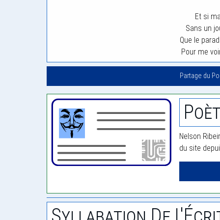
Et si ma
Sans un jo
Que le parad
Pour me voi
Partage du P
Poèt
Nelson Ribeir
du site depu
Syllabation De L'Écri