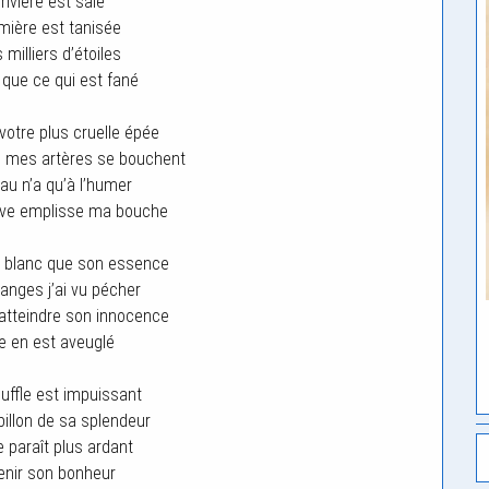
rivière est sale
umière est tanisée
milliers d’étoiles
 que ce qui est fané
votre plus cruelle épée
e mes artères se bouchent
u n’a qu’à l’humer
live emplisse ma bouche
i blanc que son essence
 anges j’ai vu pécher
atteindre son innocence
le en est aveuglé
ffle est impuissant
billon de sa splendeur
 paraît plus ardant
enir son bonheur