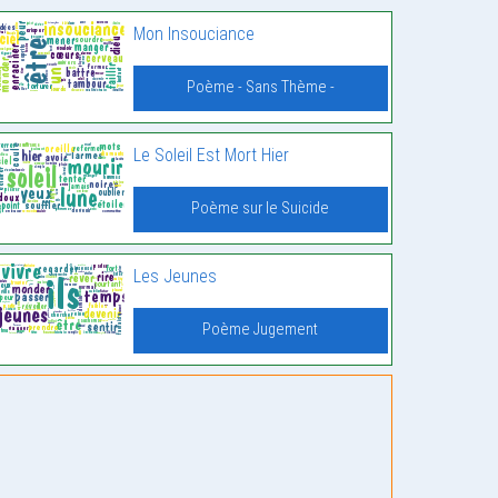
Mon Insouciance
Poème - Sans Thème -
Le Soleil Est Mort Hier
Poème sur le Suicide
Les Jeunes
Poème Jugement