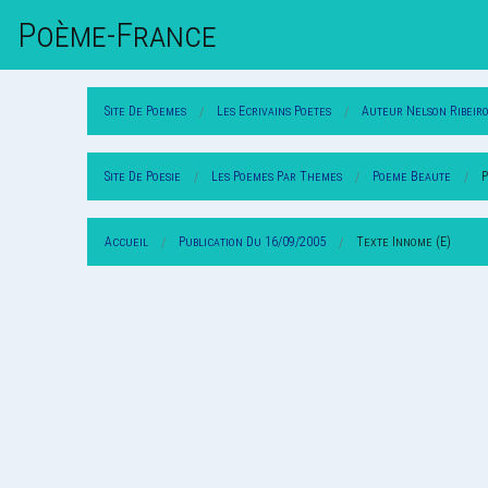
Poème-Fr
Ance
Site De Poemes
Les Ecrivains Poetes
Auteur Nelson Ribeir
Site De Poesie
Les Poemes Par Themes
Poeme Beaute
P
Accueil
Publication Du 16/09/2005
Texte Innome (E)