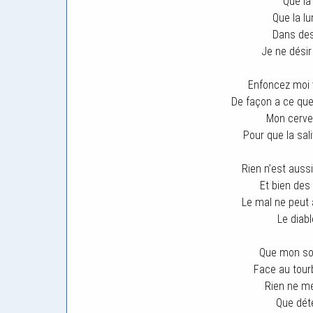
Que la 
Que la l
Dans des 
Je ne désir
Enfoncez moi 
De façon a ce qu
Mon cervea
Pour que la sa
Rien n’est auss
Et bien des
Le mal ne peut 
Le diab
Que mon sou
Face au tour
Rien ne me
Que dét