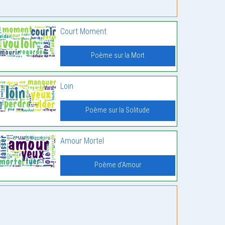
Court Moment
Poème sur la Mort
Loin
Poème sur la Solitude
Amour Mortel
Poème d'Amour