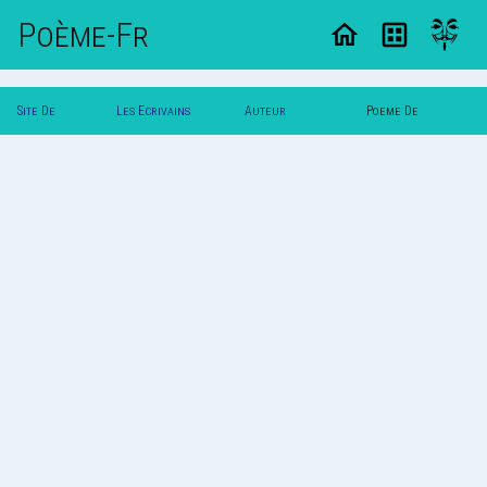
Poème-Fr
Site De
Les Ecrivains
Auteur
Poeme De
Poemes
Poetes
Rose_Noire
Rose_Noire