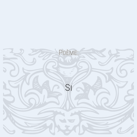
Poème:
Si