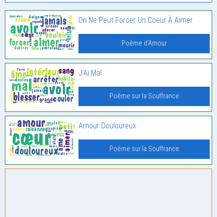
On Ne Peut Forcer Un Coeur À Aimer
Poème d'Amour
J’Ai Mal
Poème sur la Souffrance
Amour Douloureux
Poème sur la Souffrance