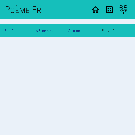
Poème-Fr
Site De
Les Ecrivains
Auteur
Poeme De
Poemes
Poetes
Roserouge
Roserouge