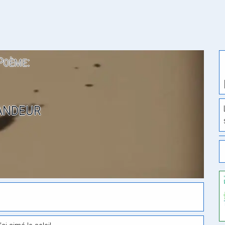
Poème:
andeur