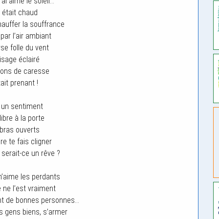
j’ai aimé le soleil…
ir était chaud
chauffer la souffrance
par l’air ambiant
se folle du vent
isage éclairé
yons de caresse
ait prenant !
 un sentiment
libre à la porte
bras ouverts
re te fais cligner
 serait-ce un rêve ?
’aime les perdants
ne l’est vraiment
nt de bonnes personnes…
es gens biens, s’armer