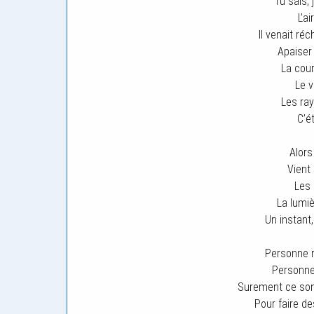
Tu sais, 
L’a
Il venait ré
Apaiser 
La cour
Le v
Les ra
C’ét
Alors
Vient 
Les 
La lumiè
Un instant,
Personne n
Personne 
Surement ce so
Pour faire d