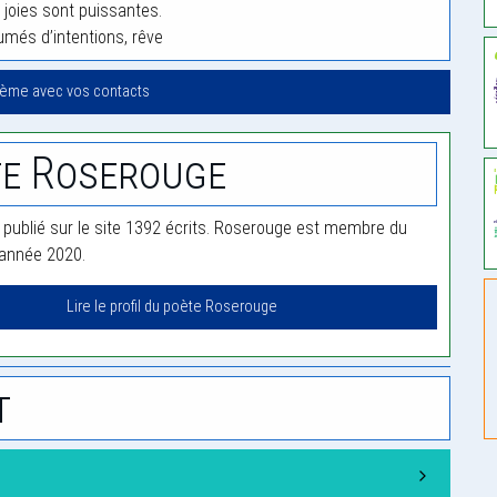
 joies sont puissantes.
umés d’intentions, rêve
oème avec vos contacts
e Roserouge
publié sur le site 1392 écrits. Roserouge est membre du
'année 2020.
Lire le profil du poète Roserouge
t