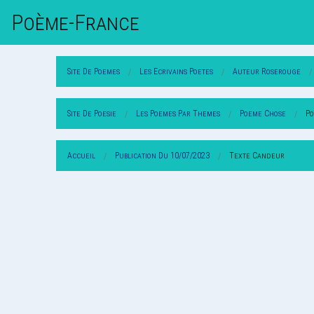
Poème-Fr
Ance
Site De Poemes
Les Ecrivains Poetes
Auteur Roserouge
Site De Poesie
Les Poemes Par Themes
Poeme Chose
P
Accueil
Publication Du 10/07/2023
Texte Candeur