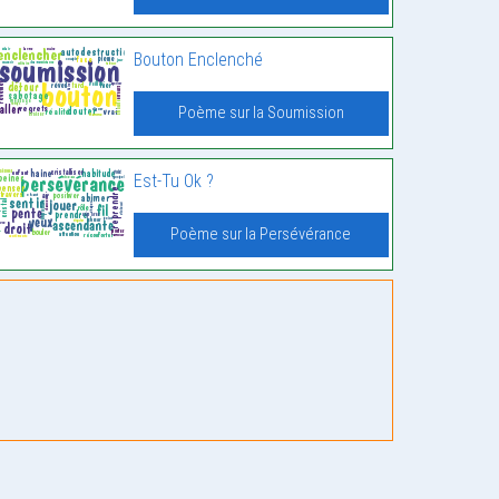
Bouton Enclenché
Poème sur la Soumission
Est-Tu Ok ?
Poème sur la Persévérance