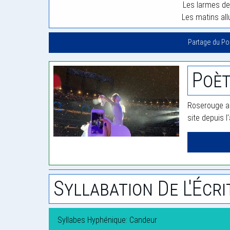
Les larmes de
Les matins all
Partage du P
Poèt
Roserouge a 
site depuis l
Syllabation De L'Écri
Syllabes Hyphénique: Candeur