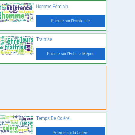
Homme Féminin
Poème sur l'Existence
Traitrise
Poème sur l'Estime-Mépris
Temps De Colère…
Poème sur la Colère