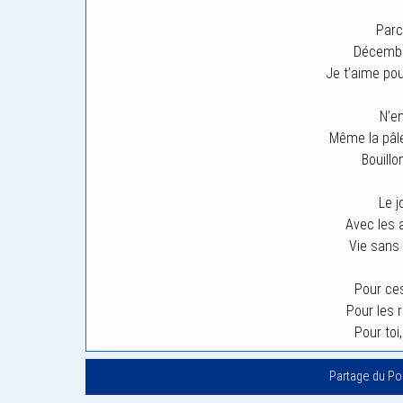
Parc
Décembr
Je t’aime pou
N’e
Même la pâl
Bouill
Le j
Avec les 
Vie sans 
Pour ces
Pour les r
Pour toi,
Partage du P