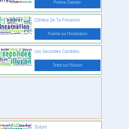
Poème Craindre
L’Ombre De Ta Présence
Poème sur l'Incarnation
Les Secondes Candides…
Texte sur l'Illusion
Suture