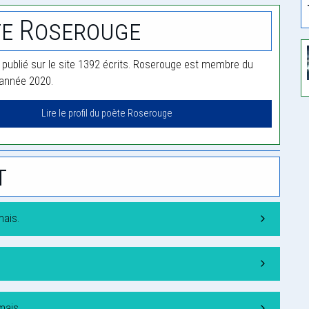
e Roserouge
publié sur le site 1392 écrits. Roserouge est membre du
'année 2020.
Lire le profil du poète Roserouge
t
mais.
mais.