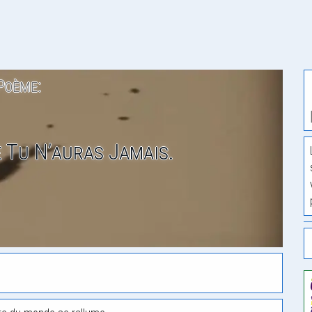
Poème:
 Tu N’auras Jamais.