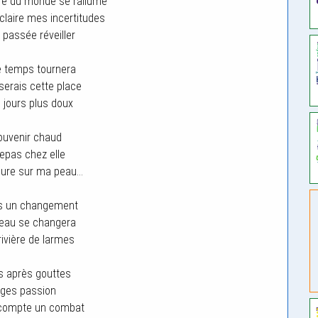
re du monde se rallume
laire mes incertitudes
 passée réveiller
e temps tournera
sserais cette place
e jours plus doux
ouvenir chaud
repas chez elle
sure sur ma peau…
ds un changement
’eau se changera
rivière de larmes
s après gouttes
ges passion
 compte un combat