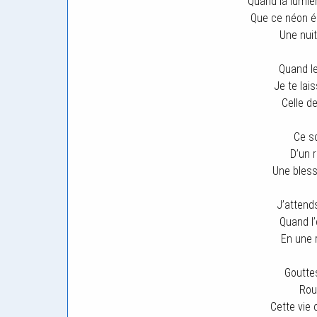
Quand la lumiè
Que ce néon éc
Une nuit
Quand l
Je te lai
Celle d
Ce s
D’un 
Une bles
J’atten
Quand l
En une 
Goutte
Rou
Cette vie