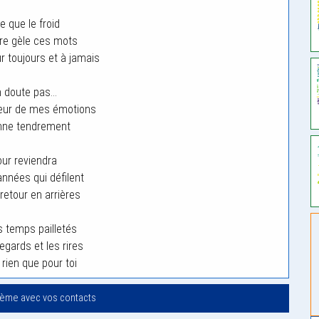
e que le froid
e gèle ces mots
r toujours et à jamais
n doute pas…
eur de mes émotions
onne tendrement
our reviendra
années qui défilent
retour en arrières
 temps pailletés
egards et les rires
 rien que pour toi
oème avec vos contacts