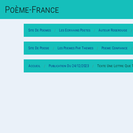
Poème-Fr
Ance
Site De Poemes
Les Ecrivains Poetes
Auteur Roserouge
Site De Poesie
Les Poemes Par Themes
Poeme Confiance
Accueil
Publication Du 24/12/2023
Texte Une Lettre Que 