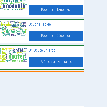
Poème sur l'Anorexie
Douche Froide
Poème de Déception
Un Doute En Trop
Poème sur l'Esperance