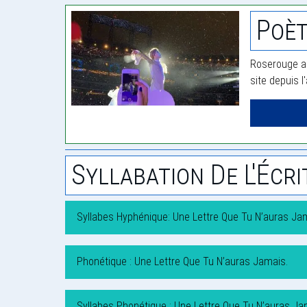
Poèt
Roserouge a 
site depuis l
Syllabation De L'Écri
Syllabes Hyphénique: Une Lettre Que Tu N’auras Ja
Phonétique : Une Lettre Que Tu N’auras Jamais.
Syllabes Phonétique : Une Lettre Que Tu N’auras Ja