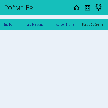
Poème-Fr
Site De
Les Ecrivains
Auteur Dimitri
Poeme De Dimitri
Poemes
Poetes
Et
Et