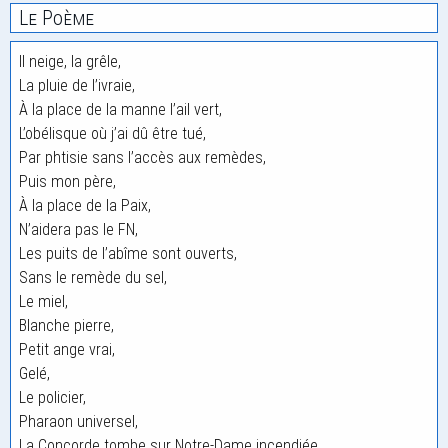
Le Poème
Il neige, la grêle,
La pluie de l’ivraie,
À la place de la manne l’ail vert,
L’obélisque où j’ai dû être tué,
Par phtisie sans l’accès aux remèdes,
Puis mon père,
À la place de la Paix,
N’aidera pas le FN,
Les puits de l’abîme sont ouverts,
Sans le remède du sel,
Le miel,
Blanche pierre,
Petit ange vrai,
Gelé,
Le policier,
Pharaon universel,
La Concorde tombe sur Notre-Dame incendiée,