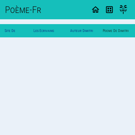
Poème-Fr
Site De
Les Ecrivains
Auteur Dimitri
Poeme De Dimitri
Poemes
Poetes
Et
Et