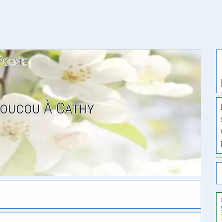
Poème:
Coucou À Cathy