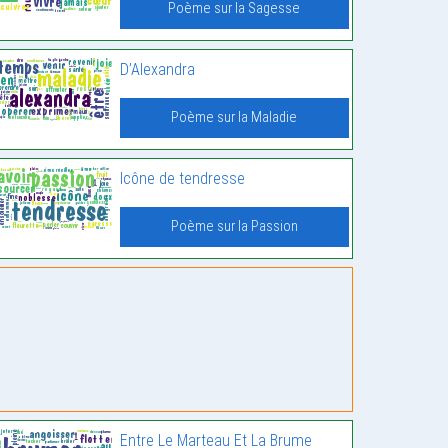
Poème sur la Sagesse
D’Alexandra
Poème sur la Maladie
Icône de tendresse
Poème sur la Passion
Entre Le Marteau Et La Brume