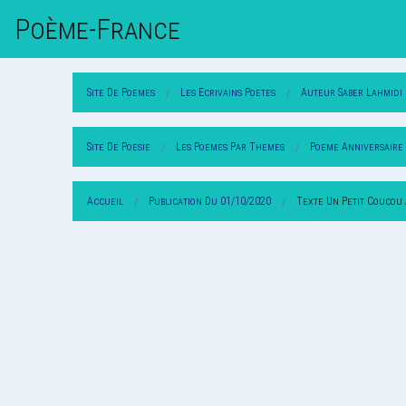
Poème-Fr
Ance
Site De Poemes
Les Ecrivains Poetes
Auteur Saber Lahmidi
Site De Poesie
Les Poemes Par Themes
Poeme Anniversaire
Accueil
Publication Du 01/10/2020
Texte Un Petit Coucou