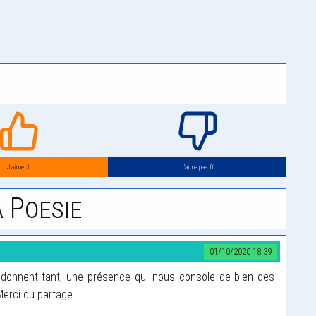
J’aime: 1
J’aime pas: 0
 Poesie
01/10/2020 18:39
donnent tant, une présence qui nous console de bien des
 Merci du partage