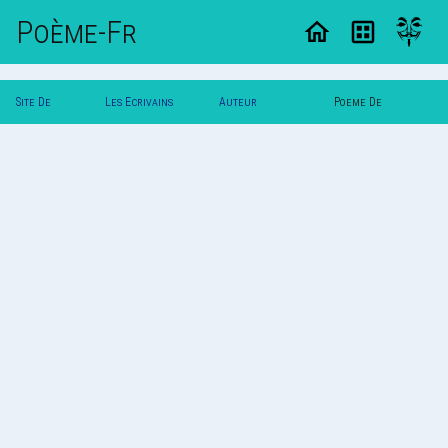
Poème-Fr
Site De
Les Ecrivains
Auteur
Poeme De
Poemes
Poetes
Sandy_23095
Sandy_23095