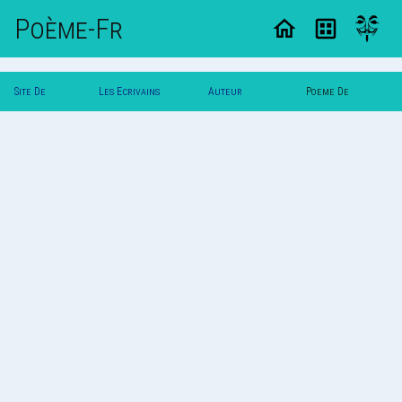
Poème-Fr
Site De
Les Ecrivains
Auteur
Poeme De
Poemes
Poetes
Saucisson
Saucisson