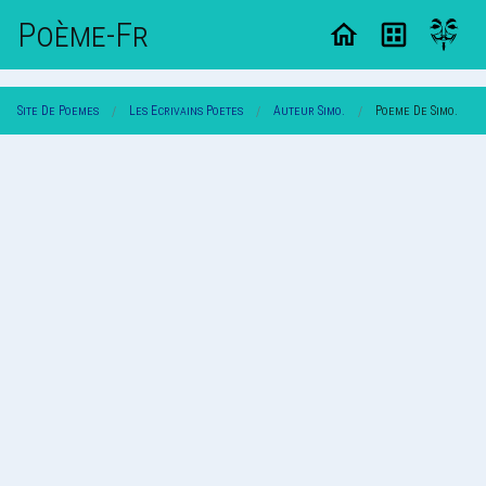
Poème-Fr
Site De Poemes
Les Ecrivains Poetes
Auteur Simo.
Poeme De Simo.