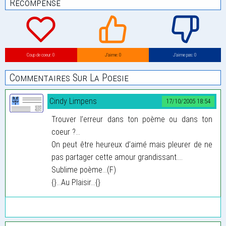
Récompense
Coup de coeur: 0
J’aime: 0
J’aime pas: 0
Commentaires Sur La Poesie
Cindy Limpens
17/10/2005 18:54
Trouver l’erreur dans ton poème ou dans ton
coeur ?...
On peut être heureux d’aimé mais pleurer de ne
pas partager cette amour grandissant....
Sublime poème...(F)
{}...Au Plaisir...{}