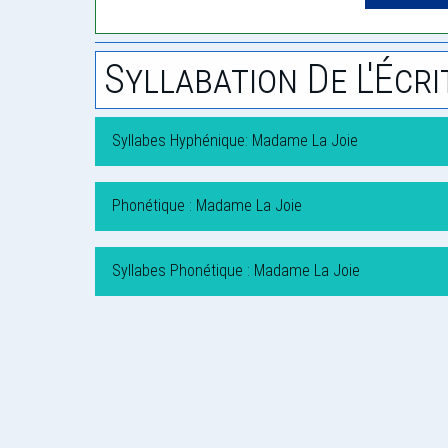
Syllabation De L'Écri
Syllabes Hyphénique: Madame La Joie
Phonétique : Madame La Joie
Syllabes Phonétique : Madame La Joie