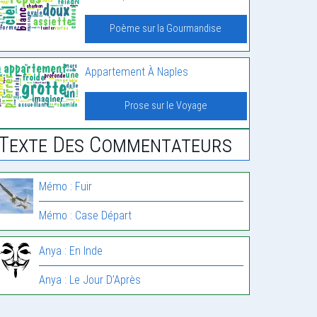
Poème sur la Gourmandise
Appartement À Naples
Prose sur le Voyage
Texte Des Commentateurs
Mémo : Fuir
Mémo : Case Départ
Anya : En Inde
Anya : Le Jour D’Après