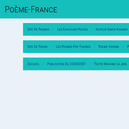
Poème-Fr
Ance
Site De Poemes
Les Ecrivains Poetes
Auteur Simon Kasimir
Site De Poesie
Les Poemes Par Themes
Poeme Ivresse
P
Accueil
Publication Du 25/04/2021
Texte Madame La Joie