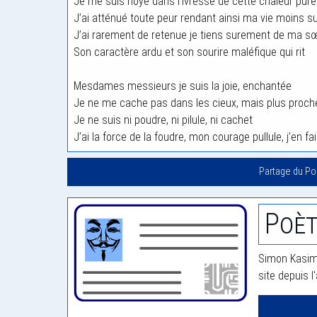
Je me suis noyé dans l’ivresse de cette chaleur pure
J’ai atténué toute peur rendant ainsi ma vie moins s
J’ai rarement de retenue je tiens surement de ma sœu
Son caractère ardu et son sourire maléfique qui rit
Mesdames messieurs je suis la joie, enchantée
Je ne me cache pas dans les cieux, mais plus proch
Je ne suis ni poudre, ni pilule, ni cachet
J’ai la force de la foudre, mon courage pullule, j’en f
Partage du P
Poèt
Simon Kasimi
site depuis l