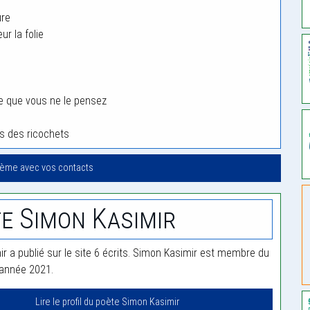
ure
r la folie
e que vous ne le pensez
ais des ricochets
oème avec vos contacts
e Simon Kasimir
r a publié sur le site 6 écrits. Simon Kasimir est membre du
'année 2021.
Lire le profil du poète Simon Kasimir