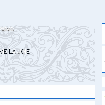
Poème:
e La Joie