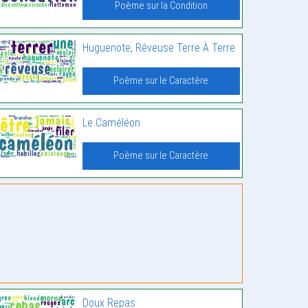
Poème sur la Condition
Huguenote, Rêveuse Terre À Terre
Poème sur le Caractère
Le Caméléon
Poème sur le Caractère
Doux Repas