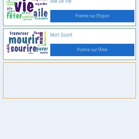
Aile De Vie
Poème sur l'Espoir
Mort Sourit
Poème sur l'Âme