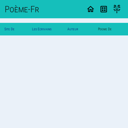
Poème-Fr
Site De
Les Ecrivains
Auteur
Poeme De
Poemes
Poetes
Svalbard
Svalbard