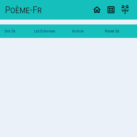
Poème-Fr
Site De
Les Ecrivains
Auteur
Poeme De
Poemes
Poetes
Svalbard
Svalbard