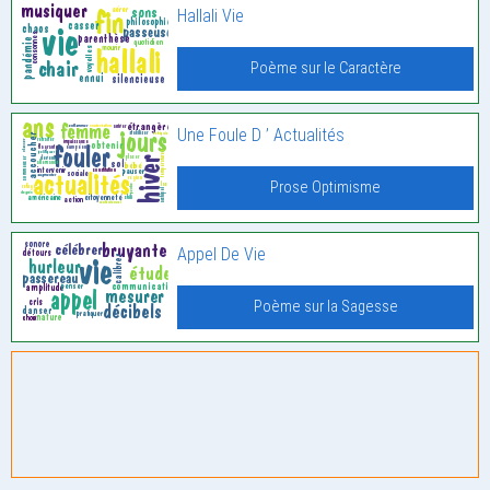
Hallali Vie
Poème sur le Caractère
Une Foule D ’ Actualités
Prose Optimisme
Appel De Vie
Poème sur la Sagesse