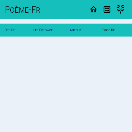
Poème-Fr
Site De
Les Ecrivains
Auteur
Prose De
Poemes
Poetes
Svalbard
Svalbard