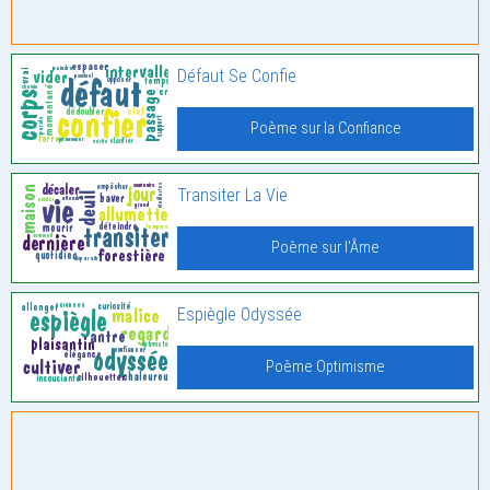
Défaut Se Confie
Poème sur la Confiance
Transiter La Vie
Poème sur l'Âme
Espiègle Odyssée
Poème Optimisme