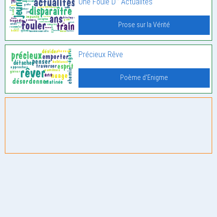
Une Foule D ’ Actualités
Prose sur la Vérité
Précieux Rêve
Poème d'Enigme