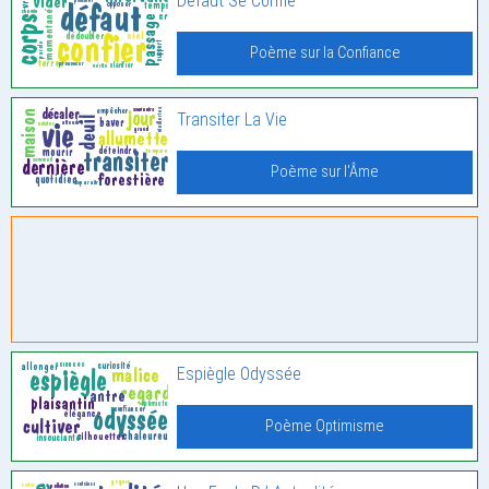
Défaut Se Confie
Poème sur la Confiance
Transiter La Vie
Poème sur l'Âme
Espiègle Odyssée
Poème Optimisme