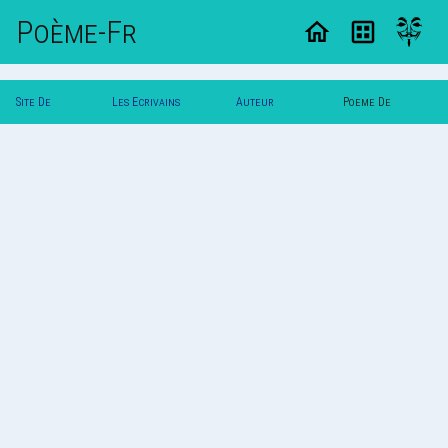
Poème-Fr
Site De
Les Ecrivains
Auteur
Poeme De
Poemes
Poetes
Svalbard
Svalbard