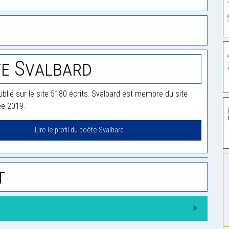
e Svalbard
ublié sur le site 5180 écrits. Svalbard est membre du site
ée 2019.
Lire le profil du poète Svalbard
t