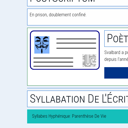
En prison, doublement confiné.
Poèt
Svalbard a p
depuis l'ann
Syllabation De L'Écri
Syllabes Hyphénique: Parenthèse De Vie