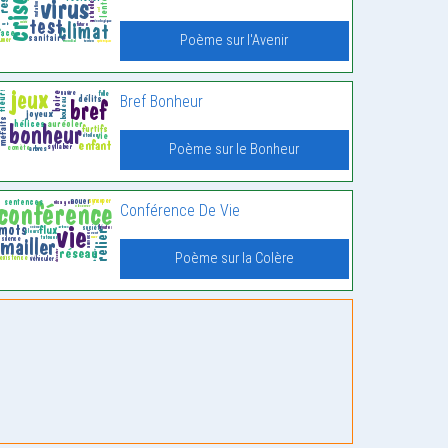
Poème sur l'Avenir
Bref Bonheur
Poème sur le Bonheur
Conférence De Vie
Poème sur la Colère