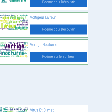
Poème pour Découvrir
Voltigeur Livreur
Poème pour Découvrir
Vertige Nocturne
Poème sur le Bonheur
Virus Et Climat