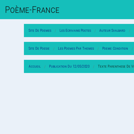
Poème-Fr
Ance
Site De Poemes
Les Ecrivains Poetes
Auteur Svalbard
Site De Poesie
Les Poemes Par Themes
Poeme Condition
Accueil
Publication Du 12/05/2020
Texte Parenthese De V