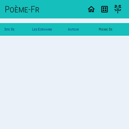
Poème-Fr
Site De
Les Ecrivains
Auteur
Poeme De
Poemes
Poetes
Svalbard
Svalbard