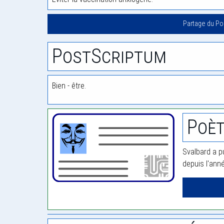
Partage du P
PostScriptum
Bien - être.
Poèt
Svalbard a p
depuis l'ann