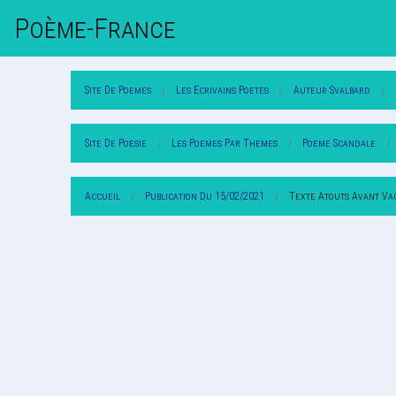
Poème-Fr
Ance
Site De Poemes
Les Ecrivains Poetes
Auteur Svalbard
Site De Poesie
Les Poemes Par Themes
Poeme Scandale
Accueil
Publication Du 15/02/2021
Texte Atouts Avant Va