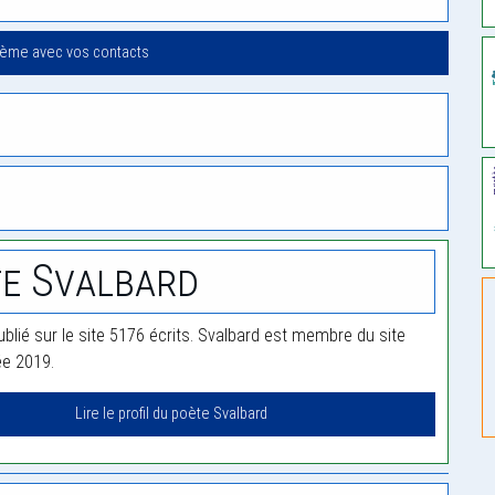
oème avec vos contacts
e Svalbard
ublié sur le site 5176 écrits. Svalbard est membre du site
ée 2019.
Lire le profil du poète Svalbard