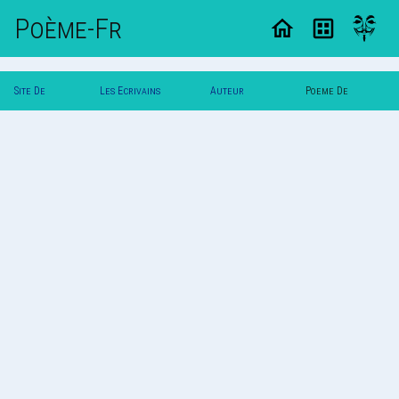
Poème-Fr
Site De
Les Ecrivains
Auteur
Poeme De
Poemes
Poetes
Svalbard
Svalbard