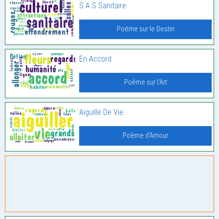
S A S Sanitaire
Poème sur le Destin
En Accord
Poème sur l'Art
Aiguille De Vie
Poème d'Amour