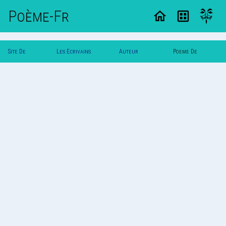
Poème-Fr
Site De
Les Ecrivains
Auteur
Poeme De
Poemes
Poetes
Svalbard
Svalbard