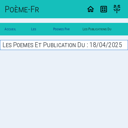
Poème-Fr
Accueil
Les
Poemes Par
Les Publications Du
Poesie
Poesies
Date
18/04/2025
Les Poemes Et Publication Du : 18/04/2025