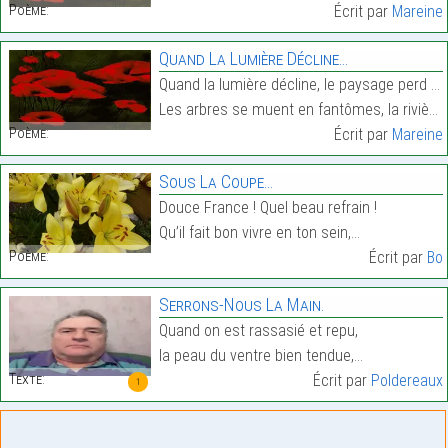
Poème:
Écrit par
Mareine
Quand La Lumière Décline…
Quand la lumière décline, le paysage perd son âme,
Les arbres se muent en fantômes, la rivière n’a pl…
Poème:
Écrit par
Mareine
Sous La Coupe…
Douce France ! Quel beau refrain !
Qu’il fait bon vivre en ton sein,…
Poème:
Écrit par
Bo
Serrons-Nous La Main.
Quand on est rassasié et repu,
la peau du ventre bien tendue,…
Texte:
Écrit par
Poldereaux
1