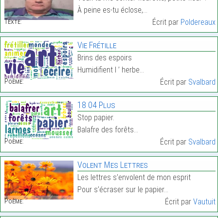
À peine es-tu éclose,…
Texte:
Écrit par
Poldereaux
Vie Frétille
Brins des espoirs
Humidifient l ’ herbe…
Poème:
Écrit par
Svalbard
18 04 Plus
Stop papier.
Balafre des forêts…
Poème:
Écrit par
Svalbard
Volent Mes Lettres
Les lettres s’envolent de mon esprit
Pour s’écraser sur le papier…
Poème:
Écrit par
Vautuit