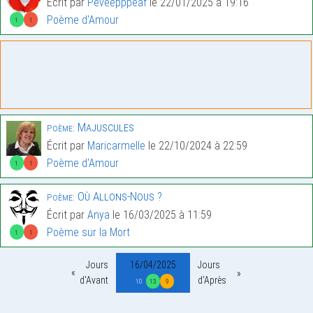
Écrit par
Peveepppeaf
le 22/01/2025 à 19:16
Poème d'Amour
1
1
Majuscules
Poème:
Écrit par
Maricarmelle
le 22/10/2024 à 22:59
Poème d'Amour
1
1
Où Allons-Nous ?
Poème:
Écrit par
Anya
le 16/03/2025 à 11:59
Poème sur la Mort
1
1
Jours
16/04/2025
Jours
d'Avant
d'Après
10
13
9