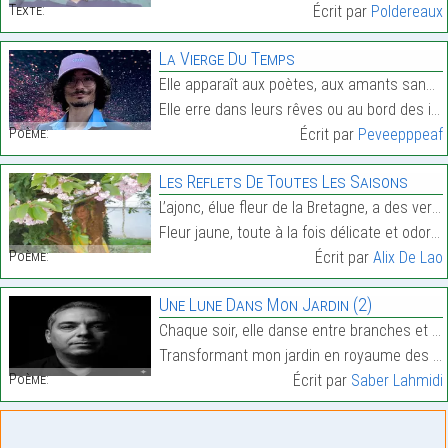
Texte:
Écrit par
Poldereaux
La Vierge Du Temps
Elle apparaît aux poètes, aux amants sans lendemai
Elle erre dans leurs rêves ou au bord des instants…
Poème:
Écrit par
Peveepppeaf
Les Reflets De Toutes Les Saisons
L’ajonc, élue fleur de la Bretagne, a des vertus r
Fleur jaune, toute à la fois délicate et odorante,…
Poème:
Écrit par
Alix De Lao
Une Lune Dans Mon Jardin (2)
Chaque soir, elle danse entre branches et fleurs,
Transformant mon jardin en royaume des heures.…
Poème:
Écrit par
Saber Lahmidi