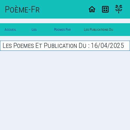
Poème-Fr
Accueil
Les
Poemes Par
Les Publications Du
Poesie
Poesies
Date
16/04/2025
Les Poemes Et Publication Du : 16/04/2025