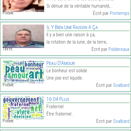
Si dénué de la véritable humanité,…
Poème:
Écrit par
Printemps
Il Y Bien Une Raison À Ça.
Il y a bien une raison à ça,
la rotation de la lune, de la terre,…
Texte:
Écrit par
Poldereaux
Peau D’Amour
Le bonheur est solide
Une joie est liquide…
Poème:
Écrit par
Svalbard
16 04 Plus
Fraternel.
Être fraternel…
Poème:
Écrit par
Svalbard