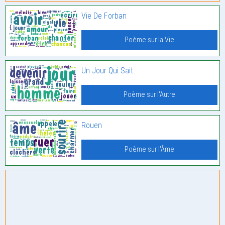
Vie De Forban
Poème sur la Vie
Un Jour Qui Sait
Poème sur l'Autre
Rouen
Poème sur l'Âme