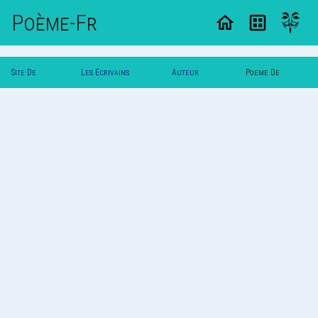
Poème-Fr
Site De
Les Ecrivains
Auteur
Poeme De
Poemes
Poetes
Vautuit
Vautuit