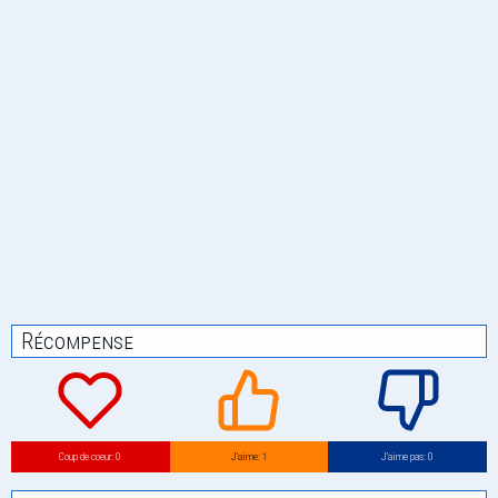
Récompense
Coup de coeur: 0
J’aime: 1
J’aime pas: 0