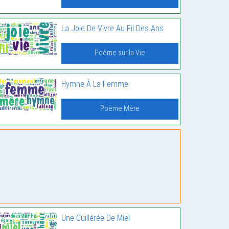
La Joie De Vivre Au Fil Des Ans
Poème sur la Vie
Hymne À La Femme
Poème Mère
Une Cuillérée De Miel