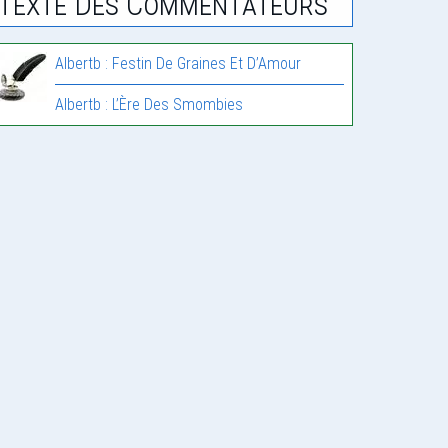
Texte Des Commentateurs
Albertb : Festin De Graines Et D’Amour
Albertb : L’Ère Des Smombies