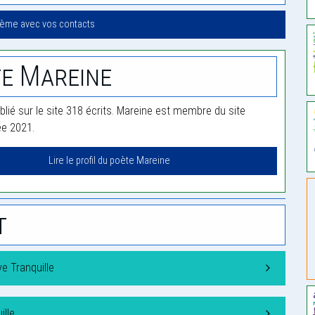
oème avec vos contacts
e Mareine
blié sur le site 318 écrits. Mareine est membre du site
ée 2021.
Lire le profil du poète Mareine
t
e Tranquille
ille