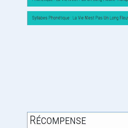
Syllabes Phonétique : La Vie N’est Pas Un Long Fleu
Récompense