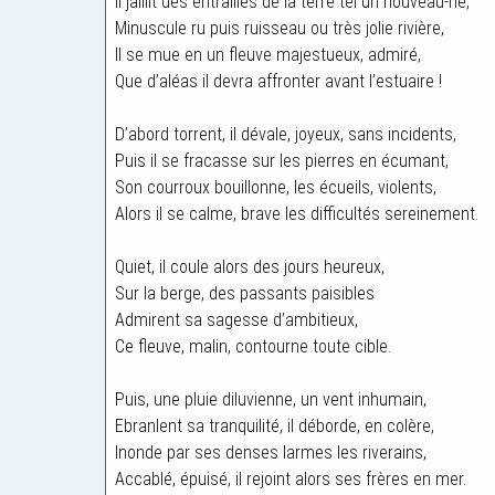
Il jaillit des entrailles de la terre tel un nouveau-né,
Minuscule ru puis ruisseau ou très jolie rivière,
Il se mue en un fleuve majestueux, admiré,
Que d’aléas il devra affronter avant l’estuaire !
D’abord torrent, il dévale, joyeux, sans incidents,
Puis il se fracasse sur les pierres en écumant,
Son courroux bouillonne, les écueils, violents,
Alors il se calme, brave les difficultés sereinement.
Quiet, il coule alors des jours heureux,
Sur la berge, des passants paisibles
Admirent sa sagesse d’ambitieux,
Ce fleuve, malin, contourne toute cible.
Puis, une pluie diluvienne, un vent inhumain,
Ebranlent sa tranquilité, il déborde, en colère,
Inonde par ses denses larmes les riverains,
Accablé, épuisé, il rejoint alors ses frères en mer.