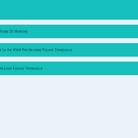
Poeme De Mareine
e La Vie N'est Pas Un Long Fleuve Tranquille
 Un Long Fleuve Tranquille