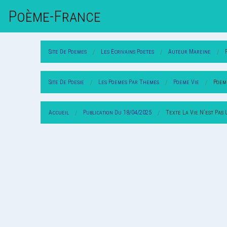
Poème-Fr
Ance
Site De Poemes
Les Ecrivains Poetes
Auteur Mareine
Site De Poesie
Les Poemes Par Themes
Poeme Vie
Poem
Accueil
Publication Du 18/04/2025
Texte La Vie N'est Pas