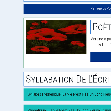
Partage du P
Poèt
Mareine a pu
depuis l'ann
Syllabation De L'Écri
Syllabes Hyphénique: La Vie N’est Pas Un Long Fleuv
Phonétique : La Vie N’est Pas Un Long Fleuve Tranqu