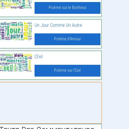
Poème sur le Bonheur
Un Jour Comme Un Autre
Poème d'Amour
L’Exil
Poème sur l'Exil