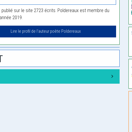
 publié sur le site 2723 écrits. Poldereaux est membre du
'année 2019.
Lire le profil de l'auteur poète Poldereaux
t