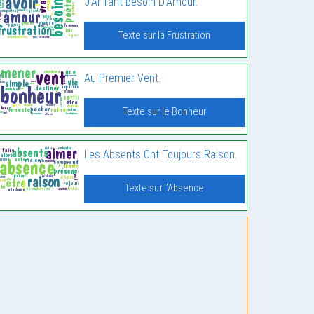
J’Ai Tant Besoin D’Amour.
Texte sur la Frustration
Au Premier Vent.
Texte sur le Bonheur
Les Absents Ont Toujours Raison.
Texte sur l'Absence