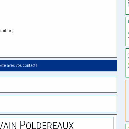
raîtras,
exte avec vos contacts
vain Poldereaux