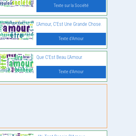
Texte sur la Société
L’Amour, C’Est Une Grande Chose.
Texte d'Amour
Que C’Est Beau L’Amour.
Texte d'Amour