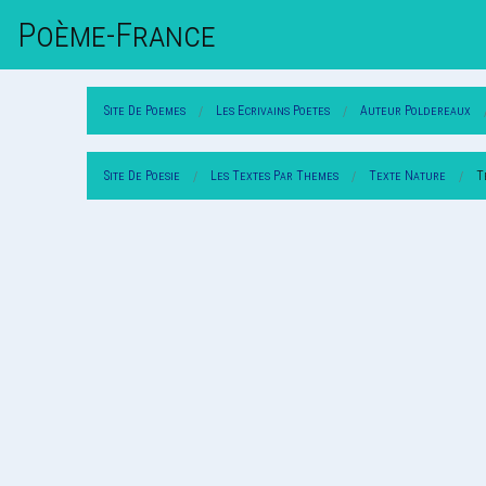
Poème-Fr
Ance
Site De Poemes
Les Ecrivains Poetes
Auteur Poldereaux
Site De Poesie
Les Textes Par Themes
Texte Nature
T