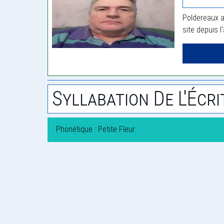
Poldereaux a
site depuis l
Syllabation De L'Écri
Phonétique : Petite Fleur.