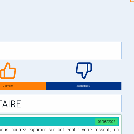
J’aime: 0
J’aime pas: 0
aire
06/08/2026
us pourrez exprimer sur cet écrit : votre ressenti, un