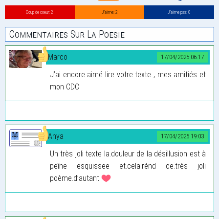
Coup de coeur: 2
J’aime: 2
J’aime pas: 0
Commentaires Sur La Poesie
Marco
17/04/2025 06:17
J’ai encore aimé lire votre texte , mes amitiés et
mon CDC
Anya
17/04/2025 19:03
Un très joli texte la.douleur de la désillusion est à
peîne esquissee et.cela.rénd ce.très joli
poème.d’autant