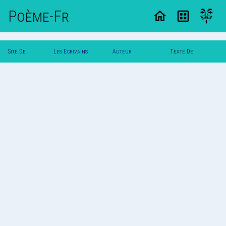
Poème-Fr
Site De
Les Ecrivains
Auteur
Texte De
Poemes
Poetes
Poldereaux
Poldereaux