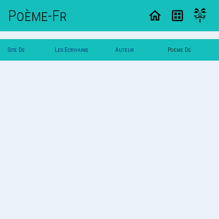
Poème-Fr
Site De
Les Ecrivains
Auteur
Poeme De
Poemes
Poetes
Svalbard
Svalbard