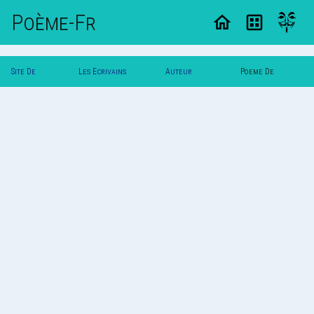
Poème-Fr
Site De
Les Ecrivains
Auteur
Poeme De
Poemes
Poetes
Svalbard
Svalbard