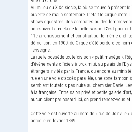
Rue du Cirque.
Au milieu du XIXe siècle, là où se trouve à présent l
ouverte de mai à septembre. C’était le Cirque d’été. 
shows équestres, des acrobates ou des femmes-canon
poursuivent au-delà de la belle saison. C’est pour cette
11e arrondissement et construit par le même architec
démolition, en 1900, du Cirque d’été perdure ce no
l’enseigne.
La ruelle possède toutefois son « petit manège ». Rég
d’événements officiels à proximité, au palais de l’Elysé
étrangers invités par la France, ou encore au ministère
rue en une voie d’accès parallèle, une zone tampon s
semblent toutefois pas nuire au chemisier Daniel Lév
à la française. Entre salon privé et petite galerie d’
aucun client par hasard. Ici, on prend rendez-vous et
Cette voie est ouverte au nom de « rue de Joinville 
actuelle en février 1849.