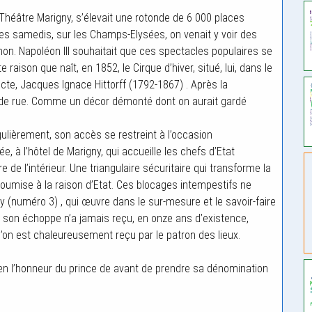
e Théâtre Marigny, s’élevait une rotonde de 6 000 places
Les samedis, sur les Champs-Elysées, on venait y voir des
. Napoléon III souhaitait que ces spectacles populaires se
 raison que naît, en 1852, le Cirque d’hiver, situé, lui, dans le
te, Jacques Ignace Hittorff (1792-1867) . Après la
m de rue. Comme un décor démonté dont on aurait gardé
ulièrement, son accès se restreint à l’occasion
e, à l’hôtel de Marigny, qui accueille les chefs d’Etat
 de l’intérieur. Une triangulaire sécuritaire qui transforme la
oumise à la raison d’Etat. Ces blocages intempestifs ne
y (numéro 3) , qui œuvre dans le sur-mesure et le savoir-faire
art, son échoppe n’a jamais reçu, en onze ans d’existence,
 l’on est chaleureusement reçu par le patron des lieux.
» en l’honneur du prince de avant de prendre sa dénomination