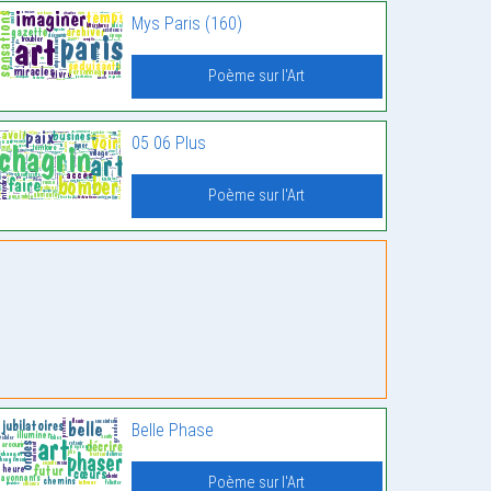
Mys Paris (160)
Poème sur l'Art
05 06 Plus
Poème sur l'Art
Belle Phase
Poème sur l'Art