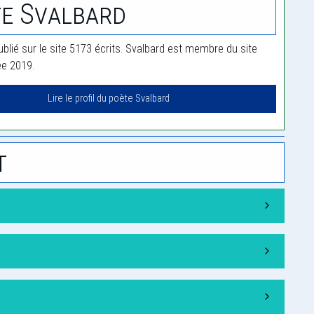
e Svalbard
ublié sur le site 5173 écrits. Svalbard est membre du site
ée 2019.
Lire le profil du poète Svalbard
t