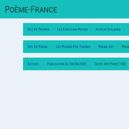
Poème-Fr
Ance
Site De Poemes
Les Ecrivains Poetes
Auteur Svalbard
Site De Poesie
Les Poemes Par Themes
Poeme Art
Poem
Accueil
Publication Du 04/06/2026
Texte Mys Paris (159)