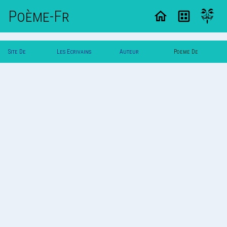
Poème-Fr
Site De
Les Ecrivains
Auteur
Poeme De
Poemes
Poetes
Svalbard
Svalbard