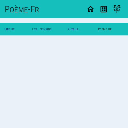
Poème-Fr
Site De
Les Ecrivains
Auteur
Poeme De
Poemes
Poetes
Svalbard
Svalbard