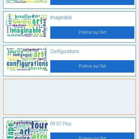
Imaginable
Poème sur l'Art
Configurations
Poème sur l'Art
09 07 Plus
Poème sur l'Art