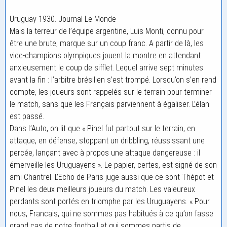
Uruguay 1930. Journal Le Monde
Mais la terreur de l’équipe argentine, Luis Monti, connu pour
être une brute, marque sur un coup franc. A partir de là, les
vice-champions olympiques jouent la montre en attendant
anxieusement le coup de sifflet. Lequel arrive sept minutes
avant la fin : l’arbitre brésilien s’est trompé. Lorsqu’on s’en rend
compte, les joueurs sont rappelés sur le terrain pour terminer
le match, sans que les Français parviennent à égaliser. L’élan
est passé.
Dans L’Auto, on lit que « Pinel fut partout sur le terrain, en
attaque, en défense, stoppant un dribbling, réussissant une
percée, lançant avec à propos une attaque dangereuse : il
émerveille les Uruguayens ». Le papier, certes, est signé de son
ami Chantrel. L’Echo de Paris juge aussi que ce sont Thépot et
Pinel les deux meilleurs joueurs du match. Les valeureux
perdants sont portés en triomphe par les Uruguayens. « Pour
nous, Francais, qui ne sommes pas habitués à ce qu’on fasse
grand cas de notre football et qui sommes partis de