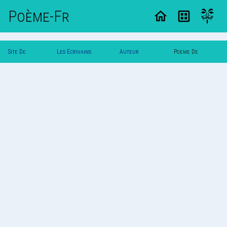
Poème-Fr
Site De
Les Ecrivains
Auteur
Poeme De
Poemes
Poetes
Svalbard
Svalbard