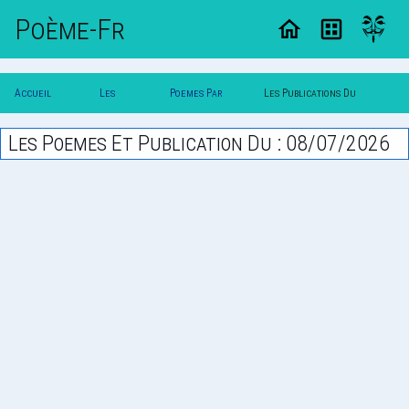
Poème-Fr
Accueil
Les
Poemes Par
Les Publications Du
Poesie
Poesies
Date
08/07/2026
Les Poemes Et Publication Du : 08/07/2026