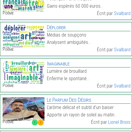
Gains espèrés 60 000 euros…
Poème:
Écrit par
Svalbard
Déplorer
Médias de soupçons
Analysent ambiguïtés…
Poème:
Écrit par
Svalbard
Imaginable
Lumière de brouillard
Enferme le spontané…
Poème:
Écrit par
Svalbard
Le Parfum Des Désirs
L’arôme délicat et subtil d’un baiser
Apporte un rayon de soleil au matin…
Poème:
Écrit par
Lionel Briois
1
1