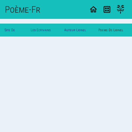
Poème-Fr
Site De
Les Ecrivains
Auteur Lionel
Poeme De Lionel
Poemes
Poetes
Briois
Briois