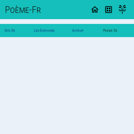
Poème-Fr
Site De
Les Ecrivains
Auteur
Poeme De
Poemes
Poetes
Zeugme
Zeugme