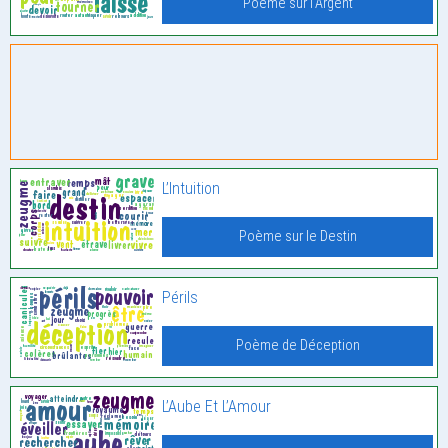
Poème sur l'Argent
L’Intuition
Poème sur le Destin
Périls
Poème de Déception
L’Aube Et L’Amour