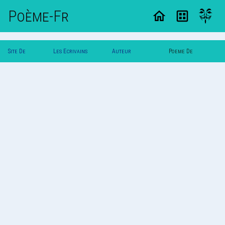
Poème-Fr
Site De
Les Ecrivains
Auteur
Poeme De
Poemes
Poetes
Sweet_Suga
Sweet_Suga