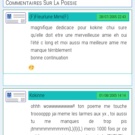
Commentaires Sur La Poesie
(F)Fleurlune Mimi(F)
28/07/2005 22:43
magnifique dedicace pour kokine chui sure
qu’elle doit etre une merveilleuse amie eh oui
l’été c long et moi aussi ma meilleure amie me
manque térriblement
bonne continuation
Kokinne
01/08/2005 14:14
ohhh wowwwwwwww!! ton poeme me touche
trooooppp jai meme les larmes aux yx , toi aussi
tu me manques de trop pis
jtmmmmmmmmm(L)(l)(L) merci 1000 fois pr ce