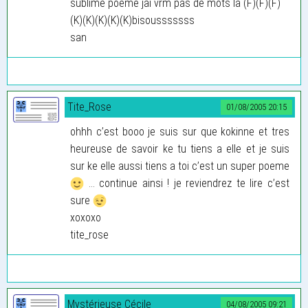
sublime poeme jai vrm pas de mots la (F)(F)(F)
(K)(K)(K)(K)(K)bisousssssss
san
Tite_Rose
01/08/2005 20:15
ohhh c’est booo je suis sur que kokinne et tres
heureuse de savoir ke tu tiens a elle et je suis
sur ke elle aussi tiens a toi c’est un super poeme
... continue ainsi ! je reviendrez te lire c’est
sure
xoxoxo
tite_rose
Mystérieuse Cécile
04/08/2005 09:21