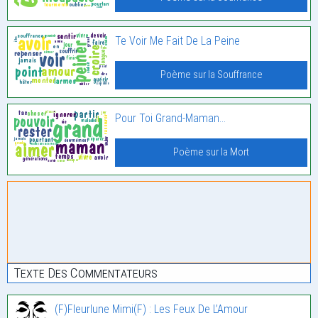
Te Voir Me Fait De La Peine
Poème sur la Souffrance
Pour Toi Grand-Maman…
Poème sur la Mort
Texte Des Commentateurs
(F)Fleurlune Mimi(F) : Les Feux De L’Amour