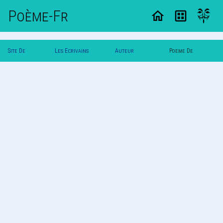
Poème-Fr
Site De
Les Ecrivains
Auteur
Poeme De
Poemes
Poetes
Tite_Puce
Tite_Puce