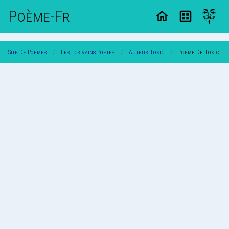
Poème-Fr
Site De Poemes
Les Ecrivains Poetes
Auteur Toxic
Poeme De Toxic