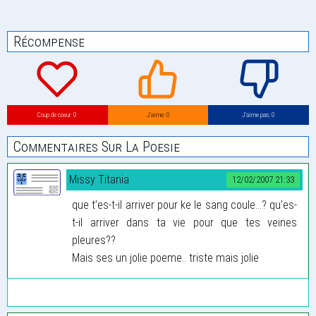
Récompense
Coup de coeur: 0
J’aime: 0
J’aime pas: 0
Commentaires Sur La Poesie
Missy Titania
12/02/2007 21:33
que t’es-t-il arriver pour ke le sang coule...? qu’es-
t-il arriver dans ta vie pour que tes veines
pleures??
Mais ses un jolie poeme.. triste mais jolie