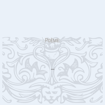
Poème:
…