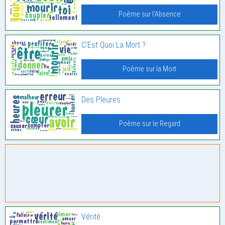
Poème sur l'Absence
C’Est Quoi La Mort ?
Poème sur la Mort
Des Pleures
Poème sur le Regard
Vérité