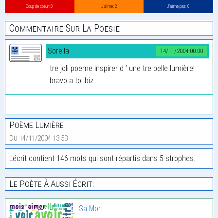
Coup de coeur: 0
J’aime: 2
J’aime pas: 0
Commentaire Sur La Poesie
Sorella
14/11/2004 00:00
tre joli poeme inspirer d ’ une tre belle lumière!
bravo a toi biz
Poème Lumière
Du 14/11/2004 13:53
L'écrit contient 146 mots qui sont répartis dans 5 strophes.
Le Poète À Aussi Écrit:
Sa Mort