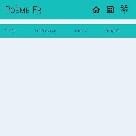
Poème-Fr
Site De
Les Ecrivains
Auteur
Poeme De
Poemes
Poetes
Vaness
Vaness