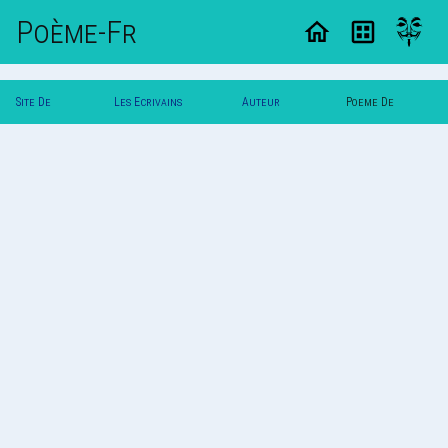
Poème-Fr
Site De
Les Ecrivains
Auteur
Poeme De
Poemes
Poetes
Vautuit
Vautuit