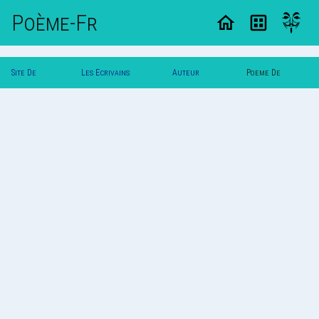
Poème-Fr
Site De
Les Ecrivains
Auteur
Poeme De
Poemes
Poetes
Vautuit
Vautuit