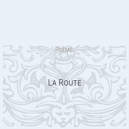
Poème:
La Route