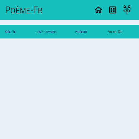
Poème-Fr
Site De
Les Ecrivains
Auteur
Poeme De
Poemes
Poetes
Vautuit
Vautuit