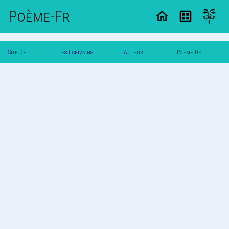
Poème-Fr
Site De
Les Ecrivains
Auteur
Poeme De
Poemes
Poetes
Vautuit
Vautuit