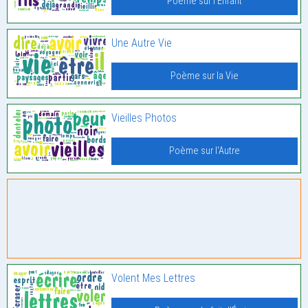
Poème sur l'Enfant
Une Autre Vie
Poème sur la Vie
Vieilles Photos
Poème sur l'Autre
Volent Mes Lettres