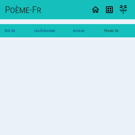
Poème-Fr
Site De
Les Ecrivains
Auteur
Poeme De
Poemes
Poetes
Vautuit
Vautuit