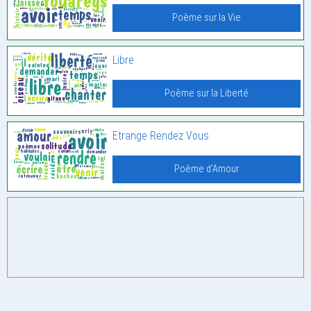
Poème sur la Vie
Libre
Poème sur la Liberté
Etrange Rendez Vous
Poème d'Amour