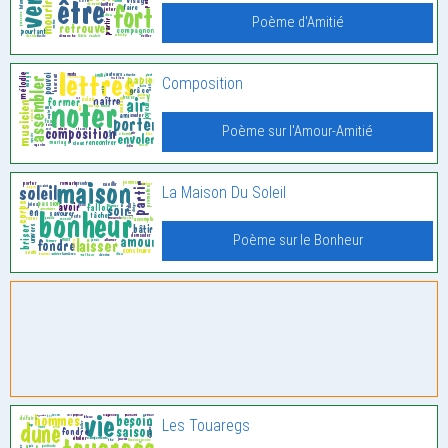
Poème d'Amitié
Composition
Poème sur l'Amour-Amitié
La Maison Du Soleil
Poème sur le Bonheur
Les Touaregs