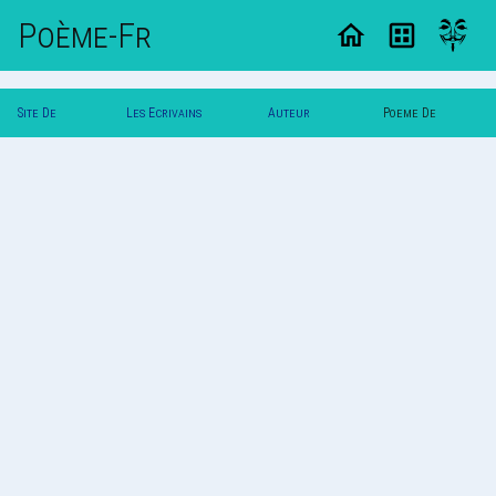
Poème-Fr
Site De
Les Ecrivains
Auteur
Poeme De
Poemes
Poetes
Vautuit
Vautuit