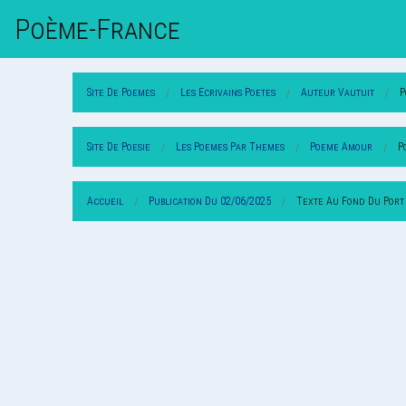
Poème-Fr
Ance
Site De Poemes
Les Ecrivains Poetes
Auteur Vautuit
P
Site De Poesie
Les Poemes Par Themes
Poeme Amour
P
Accueil
Publication Du 02/06/2025
Texte Au Fond Du Port