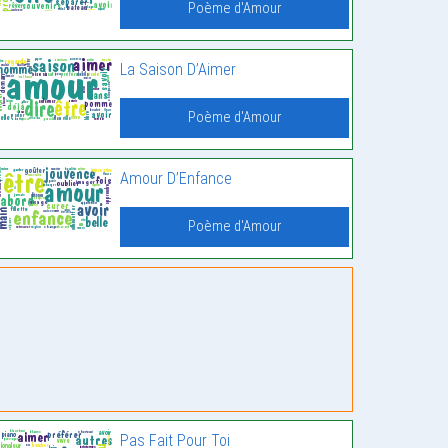
Poème d'Amour
La Saison D’Aimer
Poème d'Amour
Amour D’Enfance
Poème d'Amour
Pas Fait Pour Toi