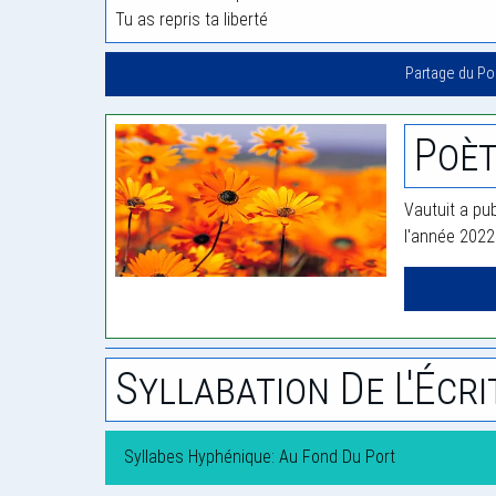
Tu as repris ta liberté
Partage du P
Poèt
Vautuit a pub
l'année 2022
Syllabation De L'Écri
Syllabes Hyphénique: Au Fond Du Port