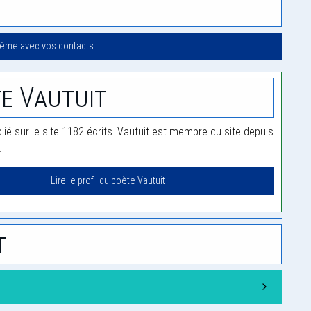
oème avec vos contacts
e Vautuit
lié sur le site 1182 écrits. Vautuit est membre du site depuis
.
Lire le profil du poète Vautuit
t