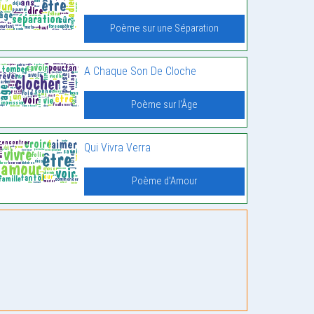
Poème sur une Séparation
A Chaque Son De Cloche
Poème sur l'Âge
Qui Vivra Verra
Poème d'Amour