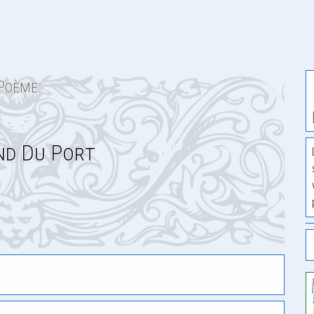
Poème:
nd Du Port